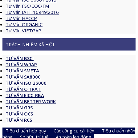
Tư Vấn FSC/COC/FM
Tư Vấn IATF 16949:2016
Tư Vấn HACCP
Tư Vấn ORGANIC
Tư Vấn VIETGAP
TRÁCH NHIỆM XÃ HỘI
TƯ VẤN BSCI
TƯ VẤN WRAP
TƯ VẤN SMETA
TƯ VẤN SA8000
TƯ VẤN ISO 26000
TƯ VẤN C-TPAT
TƯ VẤN EICC-RBA
TƯ VẤN BETTER WORK
TƯ VẤN GRS
TƯ VẤN OCS
TƯ VẤN RCS
Tiêu chuẩn hợp quy
Các công cụ cải tiến
Tiêu chuẩn nhãn
hàng
Sở hữu trí tuệ
An toàn lao động