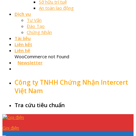
Sở hữu trí tuệ
An toàn lao động
Dịch vụ
Tư Vấn
Đào Tạo
Chứng Nhận
Tài liệu
Liên kết
Liên hệ
WooCommerce not Found
Newsletter
Công ty TNHH Chứng Nhận Intercert
Việt Nam
Tra cứu tiêu chuẩn
Gọi điện