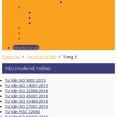
An toàn lao động
Dịch vụ
Tư Vấn
Đào Tạo
Chứng Nhận
Tài liệu
Liên kết
Liên hệ
Đăng ký tư vấn
Trang chủ
/
Tin tức & Sự kiện
/
Trang 5
TIÊU CHUẨN HỆ THỐNG
Tư Vấn ISO 9001:2015
Tư Vấn ISO 14001:2015
Tư Vấn ISO 22000:2018
Tư Vấn ISO 45001:2018
Tư Vấn ISO 13485:2016
Tư Vấn ISO 27001:2013
Tư Vấn FSSC 22000
Tư Vấn ISO 50001:2013