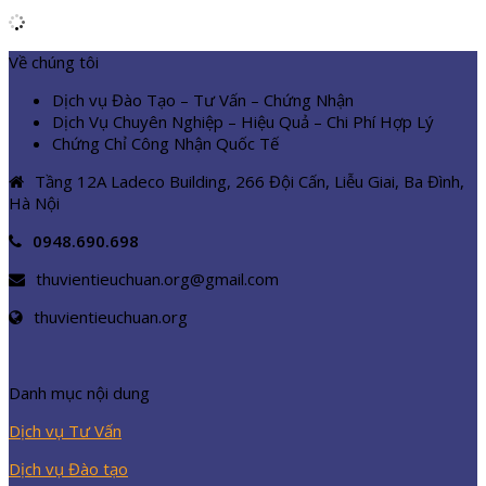
Về chúng tôi
Dịch vụ Đào Tạo – Tư Vấn – Chứng Nhận
Dịch Vụ Chuyên Nghiệp – Hiệu Quả – Chi Phí Hợp Lý
Chứng Chỉ Công Nhận Quốc Tế
Tầng 12A Ladeco Building, 266 Đội Cấn, Liễu Giai, Ba Đình,
Hà Nội
0948.690.698
thuvientieuchuan.org@gmail.com
thuvientieuchuan.org
Danh mục nội dung
Dịch vụ Tư Vấn
Dịch vụ Đào tạo