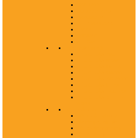
FSSC 22000
ISO 50001:2013
FSC/COC/FM
IATF 16949:2016
HACCP
ORGANIC
VIETGAP
Trách nhiệm xã hội
TIÊU CHUẨN BSCI
TIÊU CHUẨN WRAP
TIÊU CHUẨN SMETA
TIÊU CHUẨN SA8000
TIÊU CHUẨN ISO 26000
TIÊU CHUẨN C-TPAT
TIÊU CHUẨN EICC-RBA
TIÊU CHUẨN BETTER
WORK
Tiêu chuẩn khác
Tiêu chuẩn hợp quy
Các công cụ cải tiến
Tiêu chuẩn nhãn hàng
Sở hữu trí tuệ