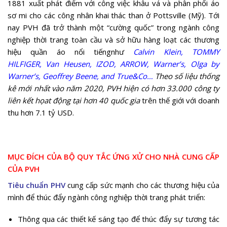
1881 xuất phát điểm với công việc khâu vá và phân phối áo
sơ mi cho các công nhân khai thác than ở Pottsville (Mỹ). Tới
nay PVH đã trở thành một “cường quốc” trong ngành công
nghiệp thời trang toàn cầu và sở hữu hàng loạt các thương
hiệu quần áo nổi tiếngnhư
C
alvin Klein, TOMMY
HILFIGER, Van Heusen, IZOD, ARROW, Warner’s, Olga by
Warner’s, Geoffrey Beene, and True&Co…
Theo số liệu thống
kê mới nhất vào năm 2020, PVH hiện có hơn 33.000 công ty
liên kết họat động tại hơn 40 quốc gia
trên thế giới với doanh
thu hơn 7.1 tỷ USD.
MỤC ĐÍCH CỦA BỘ QUY TẮC ỨNG XỬ CHO NHÀ CUNG CẤP
CỦA PVH
Tiêu chuẩn PHV
cung cấp sức mạnh cho các thương hiệu của
mình để thúc đẩy ngành công nghiệp thời trang phát triển:
Thông qua các thiết kế sáng tạo để thúc đẩy sự tương tác