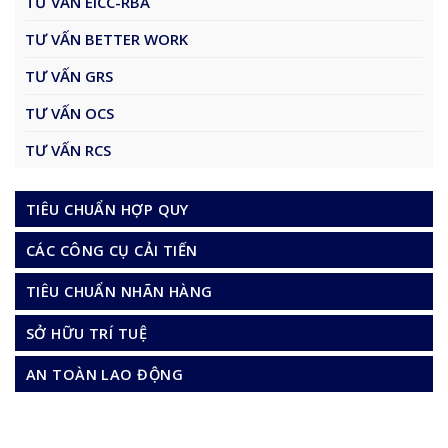
TƯ VẤN EICC-RBA
TƯ VẤN BETTER WORK
TƯ VẤN GRS
TƯ VẤN OCS
TƯ VẤN RCS
TIÊU CHUẨN HỢP QUY
CÁC CÔNG CỤ CẢI TIẾN
TIÊU CHUẨN NHÃN HÀNG
SỞ HỮU TRÍ TUỆ
AN TOÀN LAO ĐỘNG