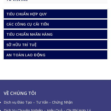
TIÊU CHUẨN HỢP QUY
CÁC CÔNG CỤ CẢI TIẾN
TIÊU CHUẨN NHÃN HÀNG
SỞ HỮU TRÍ TUỆ
AN TOÀN LAO ĐỘNG
VỀ CHÚNG TÔI
Dịch vụ Đào Tạo – Tư Vấn – Chứng Nhận
Dịch Vụ Chuyên Nghiệp – Hiệu Quả – Chi Phí Hợp Lý