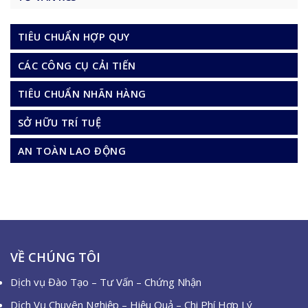
TIÊU CHUẨN HỢP QUY
CÁC CÔNG CỤ CẢI TIẾN
TIÊU CHUẨN NHÃN HÀNG
SỞ HỮU TRÍ TUỆ
AN TOÀN LAO ĐỘNG
VỀ CHÚNG TÔI
Dịch vụ Đào Tạo – Tư Vấn – Chứng Nhận
Dịch Vụ Chuyên Nghiệp – Hiệu Quả – Chi Phí Hợp Lý