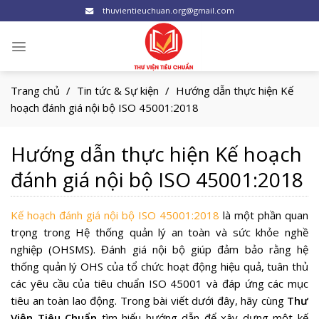
Skip
thuvientieuchuan.org@gmail.com
to
content
Trang chủ
/
Tin tức & Sự kiện
/
Hướng dẫn thực hiện Kế
hoạch đánh giá nội bộ ISO 45001:2018
Hướng dẫn thực hiện Kế hoạch
đánh giá nội bộ ISO 45001:2018
Kế hoạch đánh giá nội bộ ISO 45001:2018
là một phần quan
trọng trong Hệ thống quản lý an toàn và sức khỏe nghề
nghiệp (OHSMS). Đánh giá nội bộ giúp đảm bảo rằng hệ
thống quản lý OHS của tổ chức hoạt động hiệu quả, tuân thủ
các yêu cầu của tiêu chuẩn ISO 45001 và đáp ứng các mục
tiêu an toàn lao động. Trong bài viết dưới đây, hãy cùng
Thư
Viện Tiêu Chuẩn
tìm hiểu hướng dẫn để xây dựng một
kế