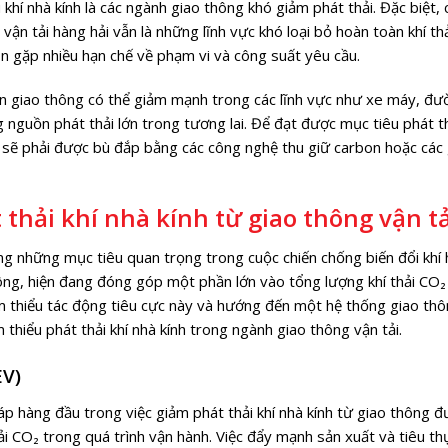
hí nhà kính là các ngành giao thông khó giảm phát thải. Đặc biệt, 
vận tải hàng hải vẫn là những lĩnh vực khó loại bỏ hoàn toàn khí thả
òn gặp nhiều hạn chế về phạm vi và công suất yêu cầu.
ện giao thông có thể giảm mạnh trong các lĩnh vực như xe máy, đư
ng nguồn phát thải lớn trong tương lai. Để đạt được mục tiêu phát t
g sẽ phải được bù đắp bằng các công nghệ thu giữ carbon hoặc các 
thải khí nhà kính từ giao thông vận tả
ng những mục tiêu quan trọng trong cuộc chiến chống biến đổi khí 
ông, hiện đang đóng góp một phần lớn vào tổng lượng khí thải CO₂
iảm thiểu tác động tiêu cực này và hướng đến một hệ thống giao th
thiểu phát thải khí nhà kính trong ngành giao thông vận tải.
EV)
áp hàng đầu trong việc giảm phát thải khí nhà kính từ giao thông 
ải CO₂ trong quá trình vận hành. Việc đẩy mạnh sản xuất và tiêu th