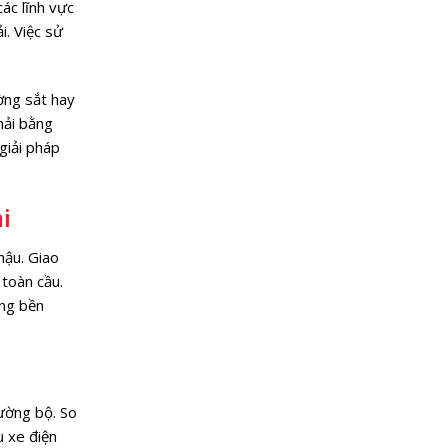
các lĩnh vực
i. Việc sử
ờng sắt hay
hải bằng
giải pháp
i
hậu. Giao
 toàn cầu.
ông bền
đường bộ. So
ụ xe điện