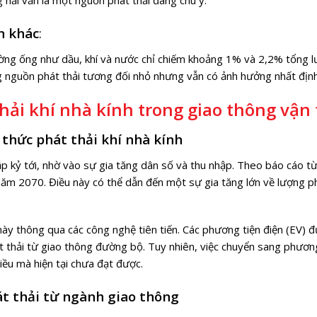
hải vẫn là một nguồn phát thải đáng chú ý.
n khác
:
ờng ống như dầu, khí và nước chỉ chiếm khoảng 1% và 2,2% tổng 
ng nguồn phát thải tương đối nhỏ nhưng vẫn có ảnh hưởng nhất định
hải khí nhà kính trong giao thông vận 
 thức phát thải khí nhà kính
ập kỷ tới, nhờ vào sự gia tăng dân số và thu nhập. Theo báo cáo từ
ăm 2070. Điều này có thể dẫn đến một sự gia tăng lớn về lượng phá
ày thông qua các công nghệ tiên tiến. Các phương tiện điện (EV) 
t thải từ giao thông đường bộ. Tuy nhiên, việc chuyển sang phương
ều mà hiện tại chưa đạt được.
át thải từ ngành giao thông