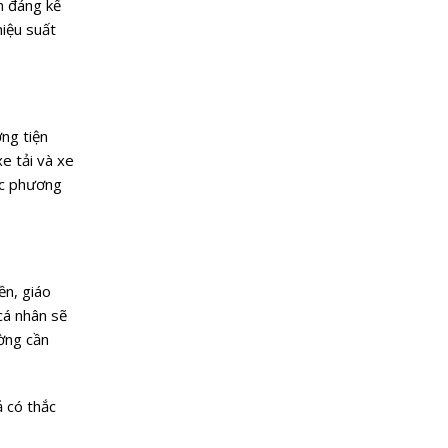
m đáng kể
hiệu suất
ơng tiện
xe tải và xe
các phương
ền, giáo
cá nhân sẽ
ường cần
 có thắc