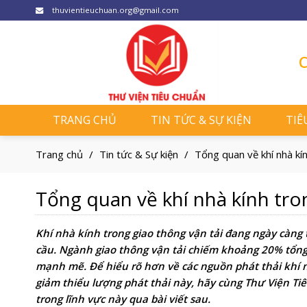
Skip
thuvientieuchuan.org@gmail.com
to
content
C
TRANG CHỦ
TIN TỨC & SỰ KIỆN
TIÊ
Trang chủ
/
Tin tức & Sự kiện
/
Tổng quan về khí nhà kín
Tổng quan về khí nhà kính tro
Khí nhà kính trong giao thông vận tải đang ngày càng
cầu. Ngành giao thông vận tải chiếm khoảng 20% tổng 
mạnh mẽ. Để hiểu rõ hơn về các nguồn phát thải khí n
giảm thiểu lượng phát thải này, hãy cùng Thư Viện Ti
trong lĩnh vực này qua bài viết sau.