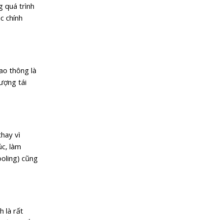
g quá trình
c chính
iao thông là
ượng tái
hay vì
úc, làm
ooling) cũng
 là rất