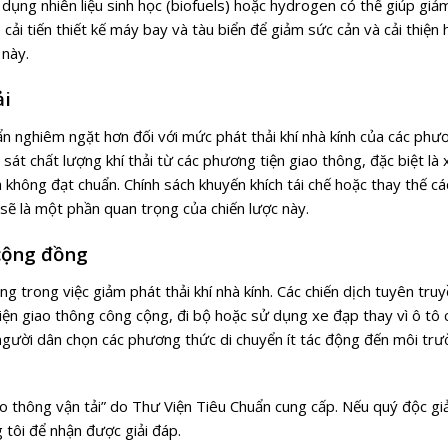
 dụng nhiên liệu sinh học (biofuels) hoặc hydrogen có thể giúp giả
cải tiến thiết kế máy bay và tàu biển để giảm sức cản và cải thiện 
 này.
ải
uẩn nghiêm ngặt hơn đối với mức phát thải khí nhà kính của các phư
sát chất lượng khí thải từ các phương tiện giao thông, đặc biệt là 
à không đạt chuẩn. Chính sách khuyến khích tái chế hoặc thay thế 
sẽ là một phần quan trọng của chiến lược này.
 cộng đồng
g trong việc giảm phát thải khí nhà kính. Các chiến dịch tuyên truy
iện giao thông công cộng, đi bộ hoặc sử dụng xe đạp thay vì ô tô 
h người dân chọn các phương thức di chuyển ít tác động đến môi tr
ao thông vận tả
i
”
do Thư Viện Tiêu Chuẩn cung cấp. Nếu quý độc giả
ng tôi để nhận được giải đáp.