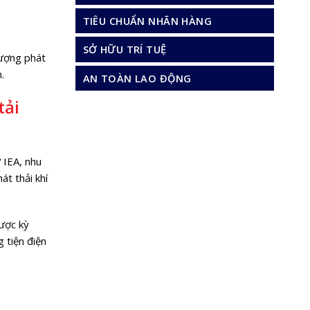
TIÊU CHUẨN NHÃN HÀNG
SỞ HỮU TRÍ TUỆ
lượng phát
.
AN TOÀN LAO ĐỘNG
tải
 IEA, nhu
t thải khí
được kỳ
 tiện điện