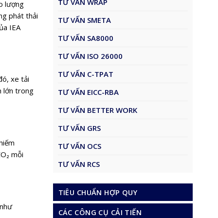
TƯ VẤN WRAP
o lượng
ng phát thải
TƯ VẤN SMETA
của IEA
TƯ VẤN SA8000
TƯ VẤN ISO 26000
TƯ VẤN C-TPAT
ó, xe tải
 lớn trong
TƯ VẤN EICC-RBA
TƯ VẤN BETTER WORK
TƯ VẤN GRS
chiếm
TƯ VẤN OCS
CO₂ mỗi
TƯ VẤN RCS
TIÊU CHUẨN HỢP QUY
 như
CÁC CÔNG CỤ CẢI TIẾN