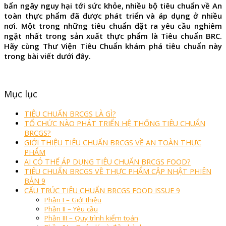
bẩn ngây nguy hại tới sức khỏe, nhiều bộ tiêu chuẩn về An
toàn thực phẩm đã được phát triển và áp dụng ở nhiều
nơi. Một trong những tiêu chuẩn đặt ra yêu cầu nghiêm
ngặt nhất trong sản xuất thực phẩm là Tiêu chuẩn BRC.
Hãy cùng Thư Viện Tiêu Chuẩn khám phá tiêu chuẩn này
trong bài viết dưới đây.
Mục lục
TIÊU CHUẨN BRCGS LÀ GÌ?
TỔ CHỨC NÀO PHÁT TRIỂN HỆ THỐNG TIÊU CHUẨN
BRCGS?
GIỚI THIỆU TIÊU CHUẨN BRCGS VỀ AN TOÀN THỰC
PHẨM
AI CÓ THỂ ÁP DỤNG TIÊU CHUẨN BRCGS FOOD?
TIÊU CHUẨN BRCGS VỀ THỰC PHẨM CẬP NHẬT PHIÊN
BẢN 9
CẤU TRÚC TIÊU CHUẨN BRCGS FOOD ISSUE 9
Phần I – Giới thiệu
Phần II – Yêu cầu
Phần III – Quy trình kiểm toán