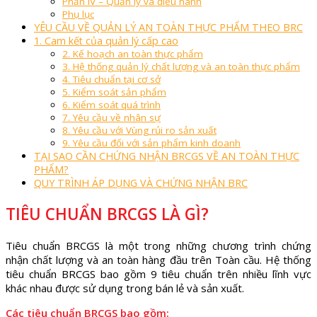
Phần IV – Quản lý và điều hành
Phụ lục
YÊU CẦU VỀ QUẢN LÝ AN TOÀN THỰC PHẨM THEO BRC
1. Cam kết của quản lý cấp cao
2. Kế hoạch an toàn thực phẩm
3. Hệ thống quản lý chất lượng và an toàn thực phẩm
4. Tiêu chuẩn tại cơ sở
5. Kiểm soát sản phẩm
6. Kiểm soát quá trình
7. Yêu cầu về nhân sự
8. Yêu cầu với Vùng rủi ro sản xuất
9. Yêu cầu đối với sản phẩm kinh doanh
TẠI SAO CẦN CHỨNG NHẬN BRCGS VỀ AN TOÀN THỰC
PHẨM?
QUY TRÌNH ÁP DỤNG VÀ CHỨNG NHẬN BRC
TIÊU CHUẨN BRCGS LÀ GÌ?
Tiêu chuẩn BRCGS là một trong những chương trình chứng
nhận chất lượng và an toàn hàng đầu trên Toàn cầu. Hệ thống
tiêu chuẩn BRCGS bao gồm 9 tiêu chuẩn trên nhiều lĩnh vực
khác nhau được sử dụng trong bán lẻ và sản xuất.
Các tiêu chuẩn BRCGS bao gồm: