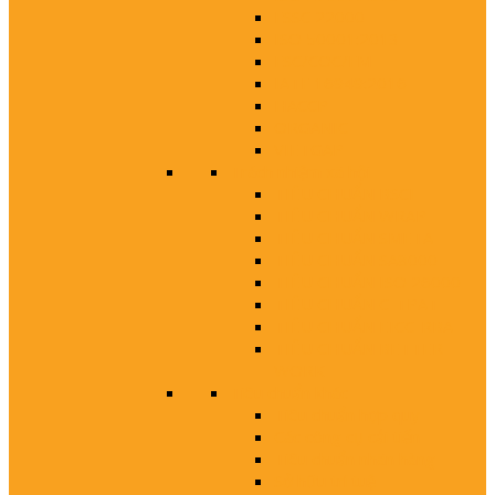
FSSC 22000
ISO 50001:2013
FSC/COC/FM
IATF 16949:2016
HACCP
ORGANIC
VIETGAP
Trách nhiệm xã hội
TIÊU CHUẨN BSCI
TIÊU CHUẨN WRAP
TIÊU CHUẨN SMETA
TIÊU CHUẨN SA8000
TIÊU CHUẨN ISO 26000
TIÊU CHUẨN C-TPAT
TIÊU CHUẨN EICC-RBA
TIÊU CHUẨN BETTER
WORK
Tiêu chuẩn khác
Tiêu chuẩn hợp quy
Các công cụ cải tiến
Tiêu chuẩn nhãn hàng
Sở hữu trí tuệ