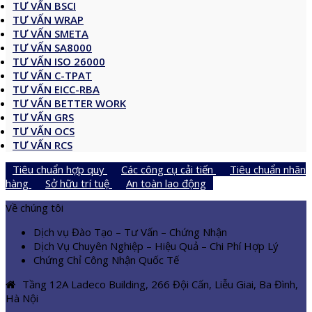
TƯ VẤN BSCI
TƯ VẤN WRAP
TƯ VẤN SMETA
TƯ VẤN SA8000
TƯ VẤN ISO 26000
TƯ VẤN C-TPAT
TƯ VẤN EICC-RBA
TƯ VẤN BETTER WORK
TƯ VẤN GRS
TƯ VẤN OCS
TƯ VẤN RCS
Tiêu chuẩn hợp quy
Các công cụ cải tiến
Tiêu chuẩn nhãn
hàng
Sở hữu trí tuệ
An toàn lao động
Về chúng tôi
Dịch vụ Đào Tạo – Tư Vấn – Chứng Nhận
Dịch Vụ Chuyên Nghiệp – Hiệu Quả – Chi Phí Hợp Lý
Chứng Chỉ Công Nhận Quốc Tế
Tầng 12A Ladeco Building, 266 Đội Cấn, Liễu Giai, Ba Đình,
Hà Nội