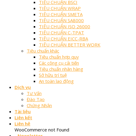
TIÊU CHUẨN BSCI
TIÊU CHUẨN WRAP
TIÊU CHUẨN SMETA
TIÊU CHUẨN SA8000
TIÊU CHUẨN ISO 26000
TIÊU CHUẨN C-TPAT
TIÊU CHUẨN EICC-RBA
TIÊU CHUẨN BETTER WORK
Tiêu chuẩn khác
Tiêu chuẩn hợp quy
Các công cụ cải tiến
Tiêu chuẩn nhãn hàng
Sở hữu trí tuệ
An toàn lao động
Dịch vụ
Tư Vấn
Đào Tạo
Chứng Nhận
Tài liệu
Liên kết
Liên hệ
WooCommerce not Found
Newsletter