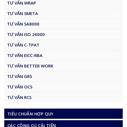
TƯ VẤN WRAP
TƯ VẤN SMETA
TƯ VẤN SA8000
TƯ VẤN ISO 26000
TƯ VẤN C-TPAT
TƯ VẤN EICC-RBA
TƯ VẤN BETTER WORK
TƯ VẤN GRS
TƯ VẤN OCS
TƯ VẤN RCS
TIÊU CHUẨN HỢP QUY
CÁC CÔNG CỤ CẢI TIẾN