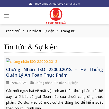
Skip
thuvientieuchuan.org@gmail.com
to
content
Trang chủ
/
Tin tức & Sự kiện
/
Trang 88
Tin tức & Sự kiện
Chứng Nhận ISO 22000:2018 – Hệ Thống
Quản Lý An Toàn Thực Phẩm
09/07/2025
Chứng nhận
,
Tin tức & Sự kiện
Các mối nguy hại về mất vệ sinh an toàn thực phẩm có thể
xảy ra ở bất cứ giai đoạn nào của chuỗi cung ứng thực
phẩm. Do đó, việc có một cơ chế đồng bộ để kiểm soát
toàn bộ chu trình sản ...